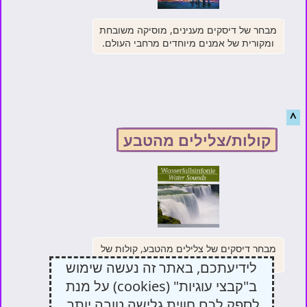
מבחר של דיסקים מענינים, מוסיקה משובחת
ומקורית של אמנים מיוחדים מרחבי העולם.
^
קולות/צלילים מהטבע
מבחר דיסקים של צלילים מהטבע, קולות של
חיות ורעשי טבע שונים.
לידיעתכם, באתר זה נעשה שימוש
ב"קבצי עוגיות" (cookies) על מנת
לספק לכם חווית גלישה טובה יותר.