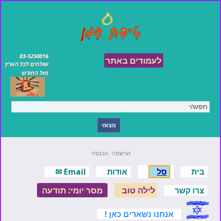
03-5250016
לעמודים באתר
שולחים לכל הארץ
מזל החודש
הרשם/י
הכנס/י
בית
סל
אודות
Email ✉
לילה טוב
מסר יומי: תודעה
צרו קשר
אנחנו נשארים כאן !