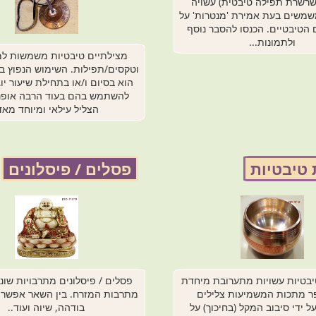
רשרת תפילה טיבטית) עשויה
שמשים בעת אמירת 'מנטרות' על
ם הטיבטיים. הכנסו להסבר נוסף
ולתמונות...
מצילתיים טיבטיות משמשות למ
וטקסים/תפילות. השימוש הנפוץ 
הוא בסיום ו/או בתחילת שיעור יו
להשתמש בהם בעוד הרבה אופני
הצליל עילאי ומיוחד מאד
 טיבטיות
פסלים / פיסלונים
בטיות עשויות מתערובת מיחדת
פסלים / פיסלונים מתרבויות שונו
 מתכות המשמיעות צלילים
מתרבות המזרח. בין השאר אפשר 
ל ידי סיבוב המקל (בחיכוך) על
בודהה, שיוה ועוד..