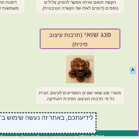
הקשה תואם ואיתו אפשר להפיק צלילים
דפנות הח
נוספים (דומים לאלו של הקערה הטיבטית).
משמשות למד
פנג שואי
(תרבות עיצוב
סינית)
^
מוצרי פנג שואי שונים המסייעים לעיצוב הבית
כל פי תרבות העיצוב הסינית העתיקה.
נ
טיפת שמן
דיזנגוף סנטר, בנין B קומה 2, דיזנגוף 50, תל אביב