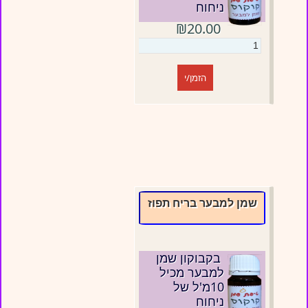
ניחוח
₪20.00
הזמן/י
שמן למבער בריח תפוז
בקבוקון שמן
למבער מכיל
10מ'ל של
ניחוח