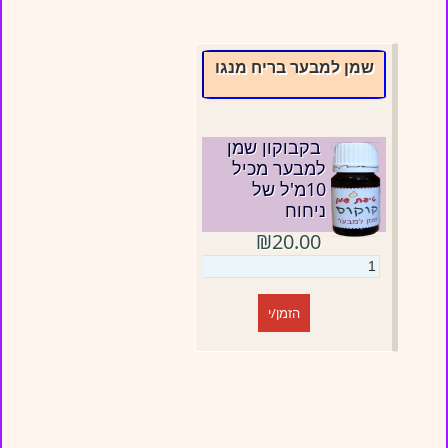
שמן למבער בריח מנגו
בקבוקון שמן
למבער מכיל
10מ'ל של
ניחוח
₪20.00
הזמן/י