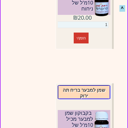
10מ'ל של
^
ניחוח
₪20.00
הזמן/י
שמן למבער בריח תה
ירוק
בקבוקון שמן
למבער מכיל
10מ'ל של