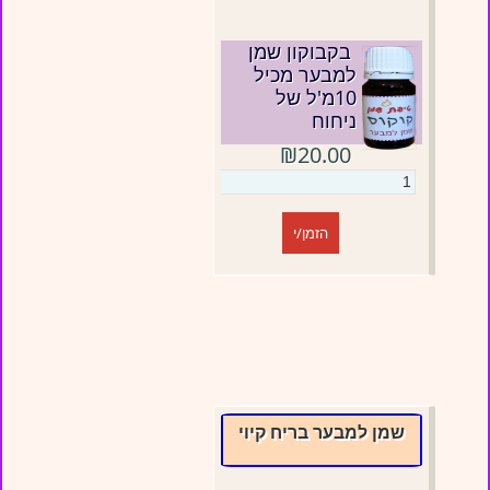
בקבוקון שמן
למבער מכיל
10מ'ל של
ניחוח
₪20.00
הזמן/י
שמן למבער בריח קיוי