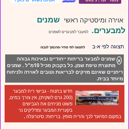
שמנים
אוירה ומיסטיקה ראשי
למבערים.
למעבר למבערים לשמנים
תצוגה לפי א-ב
שמנים למבער בריחות ייחודיים ובאיכות גבוהה
X
מתוצרת טיפת שמן. כל בקבוק מכיל 10מ"ל . שמנים
ריחניים שאינם מזיקים לבריאות וטובים לאוירה ולניחוח
מיוחד בבית.
חדש בחנות - גבישי ריח למבער
(200 גרם לשקית), אין צורך במים,
פשוט מניחים את הגבישים
בקערית המבער ומדליקים נר
במקום המיועד לכך והריח מופץ. בריחות:
סיטרונלה