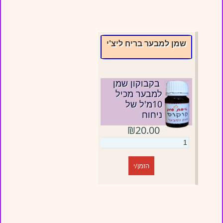
שמן למבער בריח ליצ'י
בקבוקון שמן
למבער מכיל
10מ'ל של
ניחוח
₪20.00
הזמן/י