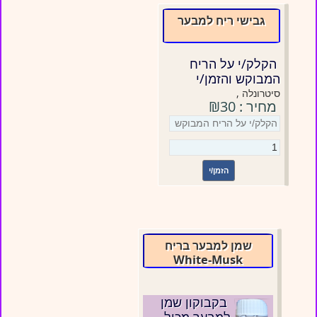
גבישי ריח למבער
הקלק/י על הריח
המבוקש והזמן/י
סיטרונלה
מחיר : ₪30
הזמן/י
שמן למבער בריח
White-Musk
בקבוקון שמן