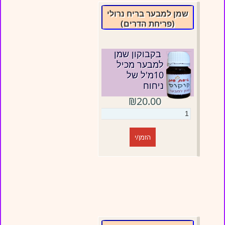
שמן למבער בריח נרולי
(פריחת הדרים)
בקבוקון שמן
למבער מכיל
10מ'ל של
ניחוח
₪20.00
הזמן/י