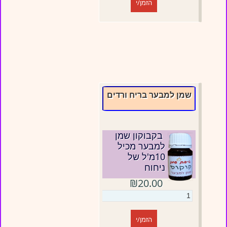
הזמן/י
שמן למבער בריח ורדים
בקבוקון שמן
למבער מכיל
10מ'ל של
ניחוח
₪20.00
הזמן/י