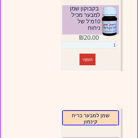
בקבוקון שמן
למבער מכיל
10מ'ל של
ניחוח
₪20.00
הזמן/י
שמן למבער בריח
קינמון