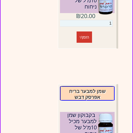
10מ'ל של
ניחוח
₪20.00
הזמן/י
שמן למבער בריח
אפרסק דבש
בקבוקון שמן
למבער מכיל
10מ'ל של