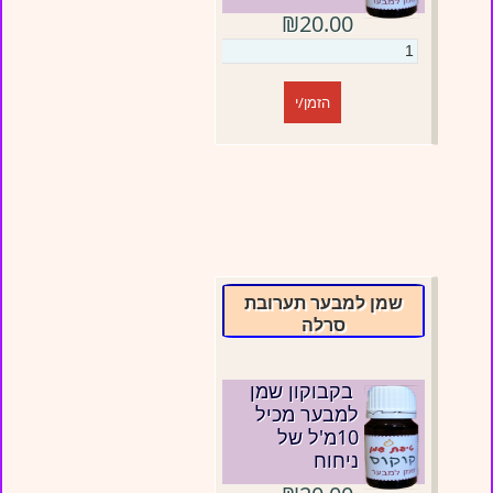
₪20.00
הזמן/י
שמן למבער תערובת
סרלה
בקבוקון שמן
למבער מכיל
10מ'ל של
ניחוח