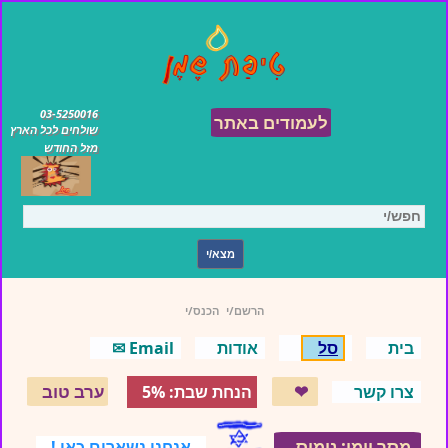
03-5250016
לעמודים באתר
שולחים לכל הארץ
מזל החודש
הרשם/י
הכנס/י
בית
סל
אודות
Email ✉
❤
ערב טוב
צרו קשר
הנחת שבת: 5%
מסר יומי: נימוס
אנחנו נשארים כאן !