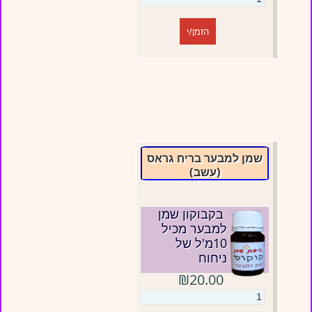
הזמן/י
שמן למבער בריח גראס
(עשב)
בקבוקון שמן
למבער מכיל
10מ'ל של
ניחוח
₪20.00