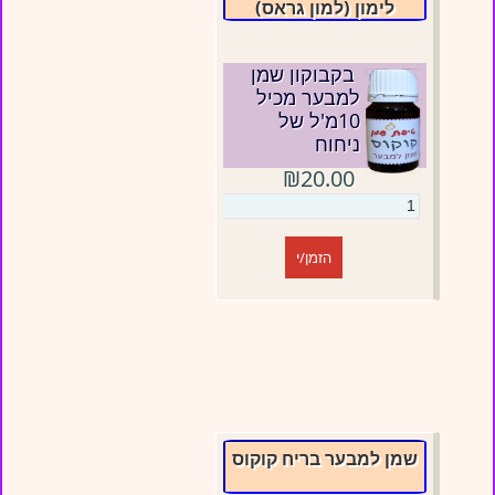
לימון (למון גראס)
בקבוקון שמן
למבער מכיל
10מ'ל של
ניחוח
₪20.00
הזמן/י
שמן למבער בריח קוקוס