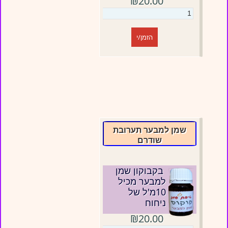
₪20.00
הזמן/י
שמן למבער תערובת
שודרם
בקבוקון שמן
למבער מכיל
10מ'ל של
ניחוח
₪20.00