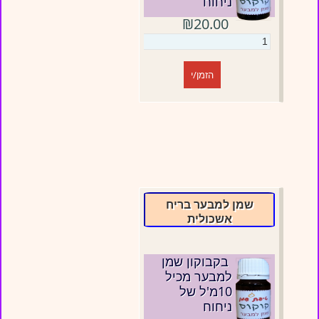
ניחוח
₪20.00
הזמן/י
שמן למבער בריח
אשכולית
בקבוקון שמן
למבער מכיל
10מ'ל של
ניחוח