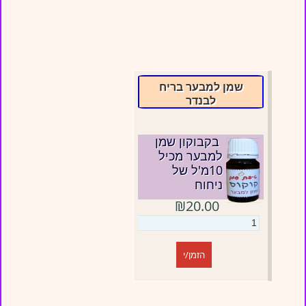
שמן למבער בריח
לבנדר
בקבוקון שמן
למבער מכיל
10מ'ל של
ניחוח
₪20.00
הזמן/י