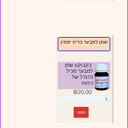
שמן למבער בריח יסמין
בקבוקון שמן
למבער מכיל
10מ'ל של
ניחוח
₪20.00
הזמן/י